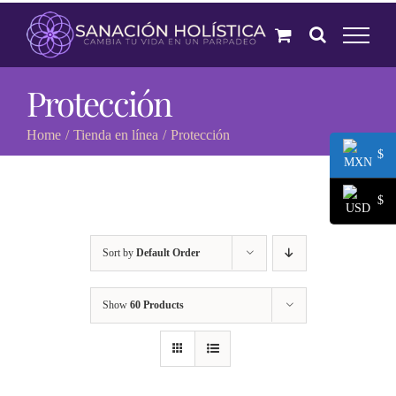
Skip
to
content
Protección
Home
Tienda en línea
Protección
$
$
Sort by
Default Order
Show
60 Products