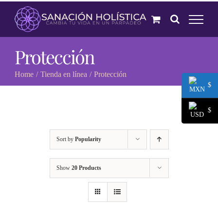
Skip
to
content
Protección
Home
Tienda en línea
Protección
$
$
Sort by
Popularity
Show
20 Products