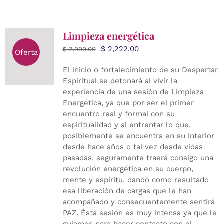
Limpieza energética
El
El
$
2,222.00
$
2,999.00
Oferta
precio
precio
El inicio o fortalecimiento de su Despertar
original
actual
Espiritual se detonará al vivir la
era:
es:
experiencia de una sesión de Limpieza
$ 2,999.00.
$ 2,222.00.
Energética, ya que por ser el primer
encuentro real y formal con su
espiritualidad y al enfrentar lo que,
posiblemente se encuentra en su interior
desde hace años o tal vez desde vidas
pasadas, seguramente traerá consigo una
revolución energética en su cuerpo,
mente y espíritu, dando como resultado
esa liberación de cargas que le han
acompañado y consecuentemente sentirá
PAZ. Ésta sesión es muy intensa ya que le