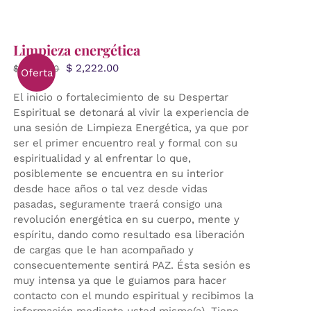
Limpieza energética
El
El
$
2,222.00
$
2,999.00
Oferta
precio
precio
El inicio o fortalecimiento de su Despertar
original
actual
Espiritual se detonará al vivir la experiencia de
era:
es:
una sesión de Limpieza Energética, ya que por
$ 2,999.00.
$ 2,222.00.
ser el primer encuentro real y formal con su
espiritualidad y al enfrentar lo que,
posiblemente se encuentra en su interior
desde hace años o tal vez desde vidas
pasadas, seguramente traerá consigo una
revolución energética en su cuerpo, mente y
espíritu, dando como resultado esa liberación
de cargas que le han acompañado y
consecuentemente sentirá PAZ. Ésta sesión es
muy intensa ya que le guiamos para hacer
contacto con el mundo espiritual y recibimos la