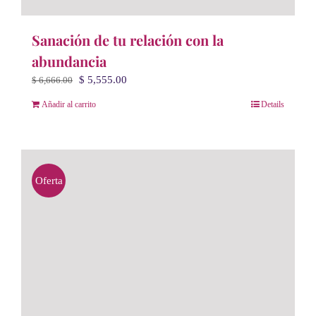
Sanación de tu relación con la
abundancia
El
El
$
5,555.00
$
6,666.00
precio
precio
Añadir al carrito
Details
original
actual
era:
es:
$ 6,666.00.
$ 5,555.00.
Oferta