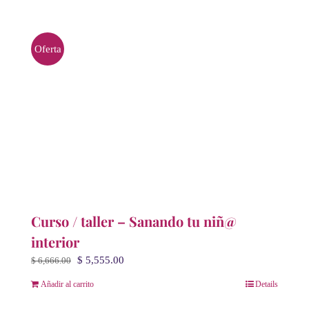
Oferta
Curso / taller – Sanando tu niñ@
interior
El
El
$
5,555.00
$
6,666.00
precio
precio
Añadir al carrito
Details
original
actual
era:
es: