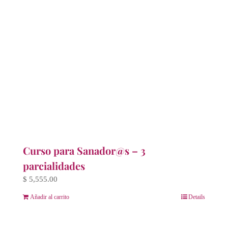
$ 6,666.00.
$ 5,555.00.
Curso para Sanador@s – 3
parcialidades
$
5,555.00
Añadir al carrito
Details