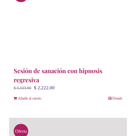
Sesión de sanación con hipnosis
regresiva
El
El
$
2,222.00
$
3,333.00
precio
precio
Añadir al carrito
Details
original
actual
era:
es:
$ 3,333.00.
$ 2,222.00.
Oferta