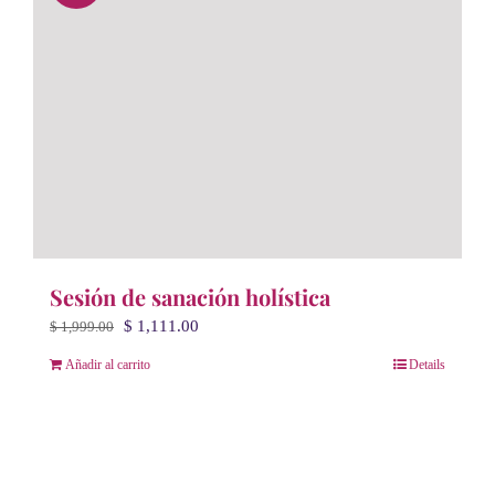
Sesión de sanación holística
El
El
$
1,111.00
$
1,999.00
precio
precio
Añadir al carrito
Details
original
actual
era:
es:
$ 1,999.00.
$ 1,111.00.