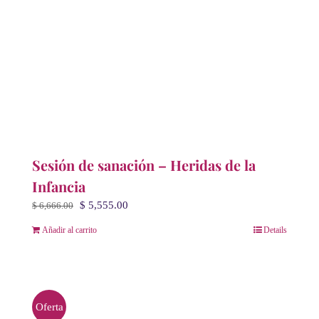
Sesión de sanación – Heridas de la
Infancia
El
El
$
5,555.00
$
6,666.00
precio
precio
Añadir al carrito
Details
original
actual
era:
es:
$ 6,666.00.
$ 5,555.00.
Oferta