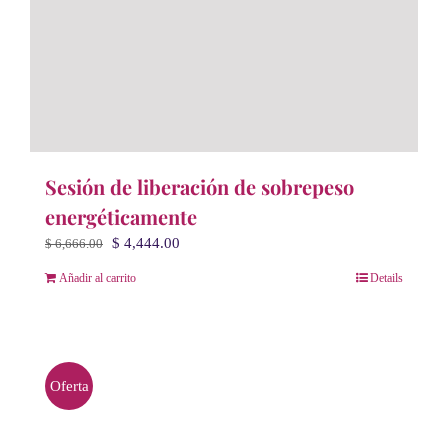
Sesión de liberación de sobrepeso
energéticamente
El
El
$
4,444.00
$
6,666.00
precio
precio
Añadir al carrito
Details
original
actual
era:
es:
$ 6,666.00.
$ 4,444.00.
Oferta