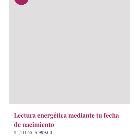
Lectura energética mediante tu fecha
de nacimiento
El
El
$
999.00
$
1,111.00
precio
precio