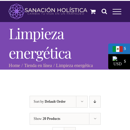
Skip
to
content
Limpieza
energética
$
$
Home
Tienda en línea
Limpieza energética
Sort by
Default Order
Show
20 Products